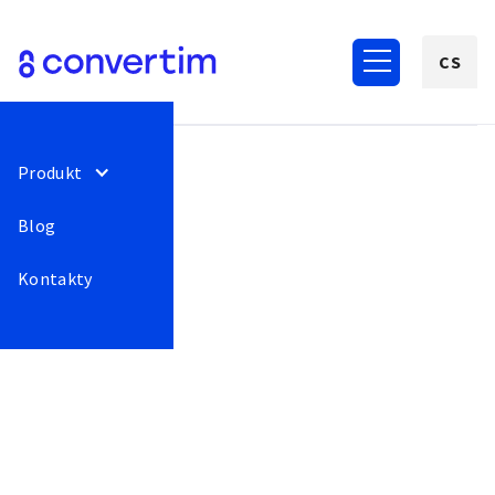
CS
Produkt
Blog
Kontakty
Convertim novinky
Aktualizace produktů
Příběhy
Poznámky
Vše
Růst